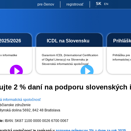
SK
pre členov
registrovať
EN
2025/2026
ICDL na Slovensku
Prihláš
v informatike
Garantom ICDL (International Certification
Prihláška pre
of Digital Literacy) na Slovensku je
informatickej 
Slovenská informatická spoločnosť
ujte 2 % daní na podporu slovenských i
á informatická spoločnosť
bčianske združenie
ynská dolina 5692, 842 48 Bratislava
ie:
IBAN: SK87 1100 0000 0026 6700 0067
matická spoločnosť je zapísaná v
zozname príjemcov 2% z dane za rok 2025
.