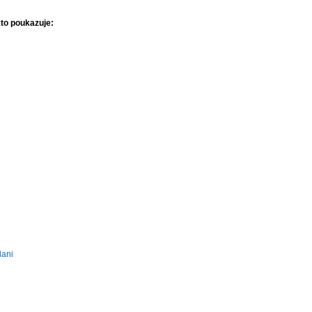
kto poukazuje:
dani