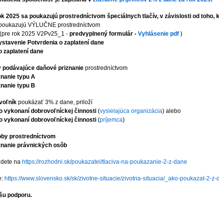
k 2025 sa poukazujú prostredníctvom špeciálnych tlačív, v závislosti od toho, 
poukazujú VÝLUČNE prostredníctvom
(pre rok 2025 V2Pv25_1 -
predvyplnený formulár -
Vyhlásenie pdf
)
ystavenie Potvrdenia o zaplatení dane
o zaplatení dane
 podávajúce daňové priznanie
prostredníctvom
nanie typu A
nanie typu B
voľník
poukázať 3% z dane, priloží
o vykonaní dobrovoľníckej činnosti
(
vysielajúca organizácia
) alebo
o vykonaní dobrovoľníckej činnosti
(
príjemca
)
oby prostredníctvom
znanie právnických osôb
ájdete na
https://rozhodni.sk/poukazatel/tlaciva-na-poukazanie-2-z-dane
e:
https://www.slovensko.sk/sk/zivotne-situacie/zivotna-situacia/_ako-poukazat-2-z-
šu podporu.