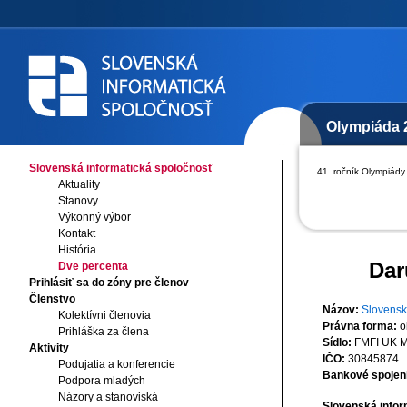
Olympiáda 
Slovenská informatická spoločnosť
41. ročník Olympiády 
Aktuality
Stanovy
Výkonný výbor
Kontakt
História
Dar
Dve percenta
Prihlásiť sa do zóny pre členov
Členstvo
Názov:
Slovensk
Kolektívni členovia
Právna forma:
o
Prihláška za člena
Sídlo:
FMFI UK Ml
Aktivity
IČO:
30845874
Podujatia a konferencie
Bankové spojen
Podpora mladých
Názory a stanoviská
Slovenská infor