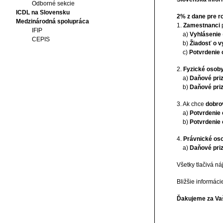
Odborné sekcie
ICDL na Slovensku
2% z dane pre ro
Medzinárodná spolupráca
1.
Zamestnanci
IFIP
a)
Vyhlásenie
CEPIS
b)
Žiadosť o v
c)
Potvrdenie 
2.
Fyzické osoby
a)
Daňové priz
b)
Daňové priz
3. Ak chce
dobro
a)
Potvrdenie 
b)
Potvrdenie 
4.
Právnické os
a)
Daňové pri
Všetky tlačivá n
Bližšie informáci
Ďakujeme za Va