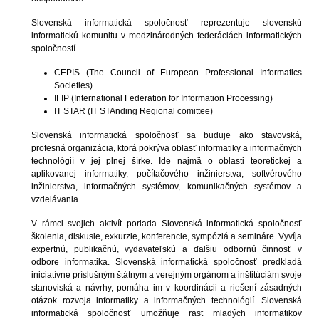
Slovenská informatická spoločnosť reprezentuje slovenskú
informatickú komunitu v medzinárodných federáciách informatických
spoločností
CEPIS (The Council of European Professional Informatics
Societies)
IFIP (International Federation for Information Processing)
IT STAR (IT STAnding Regional comittee)
Slovenská informatická spoločnosť sa buduje ako stavovská,
profesná organizácia, ktorá pokrýva oblasť informatiky a informačných
technológií v jej plnej šírke. Ide najmä o oblasti teoretickej a
aplikovanej informatiky, počítačového inžinierstva, softvérového
inžinierstva, informačných systémov, komunikačných systémov a
vzdelávania.
V rámci svojich aktivít poriada Slovenská informatická spoločnosť
školenia, diskusie, exkurzie, konferencie, sympóziá a semináre. Vyvíja
expertnú, publikačnú, vydavateľskú a ďalšiu odbornú činnosť v
odbore informatika. Slovenská informatická spoločnosť predkladá
iniciatívne príslušným štátnym a verejným orgánom a inštitúciám svoje
stanoviská a návrhy, pomáha im v koordinácii a riešení zásadných
otázok rozvoja informatiky a informačných technológií. Slovenská
informatická spoločnosť umožňuje rast mladých informatikov