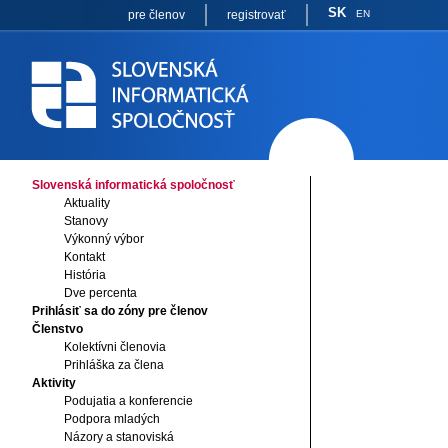
SK
pre členov
registrovať
EN
Slovenská informatická spoločnosť
Aktuality
Stanovy
Výkonný výbor
Kontakt
História
Dve percenta
Prihlásiť sa do zóny pre členov
Členstvo
Kolektívni členovia
Prihláška za člena
Aktivity
Podujatia a konferencie
Podpora mladých
Názory a stanoviská