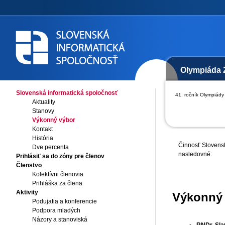
Olympiáda 
Slovenská informatická spoločnosť
41. ročník Olympiády 
Aktuality
Stanovy
Výkonný výbor
Kontakt
História
Činnosť Slovenske
Dve percenta
nasledovné:
Prihlásiť sa do zóny pre členov
Členstvo
Kolektívni členovia
Prihláška za člena
Aktivity
Výkonný
Podujatia a konferencie
Podpora mladých
Názory a stanoviská