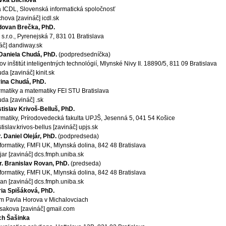
vka Blichová
a ICDL, Slovenská informatická spoločnosť
chova [zavináč] icdl.sk
dovan Brečka, PhD.
.r.o., Pyrenejská 7, 831 01 Bratislava
náč] dandiway.sk
 Daniela Chudá, PhD.
(podpredsedníčka)
 inštitút inteligentných technológií, Mlynské Nivy II. 18890/5, 811 09 Bratislava
da [zavináč] kinit.sk
ina Chudá, PhD.
rmatiky a matematiky FEI STU Bratislava
uda [zavináč] .sk
tislav Krivoš-Belluš, PhD.
rmatiky, Prírodovedecká fakulta UPJŠ, Jesenná 5, 041 54 Košice
tislav.krivos-bellus [zavináč] upjs.sk
 Daniel Olejár, PhD.
(podpredseda)
formatiky, FMFI UK, Mlynská dolina, 842 48 Bratislava
ejar [zavináč] dcs.fmph.uniba.sk
r. Branislav Rovan, PhD.
(predseda)
formatiky, FMFI UK, Mlynská dolina, 842 48 Bratislava
van [zavináč] dcs.fmph.uniba.sk
ia Spišáková, PhD.
 Pavla Horova v Michalovciach
isakova [zavináč] gmail.com
ch Šašinka