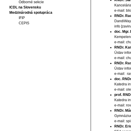
RNDr. Sla
Odborné sekcie
Kancelári
ICDL na Slovensku
e-mail: bli
Medzinárodná spolupráca
RNDr. Ra
IFIP
DandiWay s
CEPIS
info [zavi
doc. Mgr.
Kempelenov
e-mail: chu
RNDr. Kar
Ústav info
e-mail: ch
RNDr. Ras
Ústav info
e-mail: ras
doc. RNDr.
Katedra in
e-mail: ol
prof. RND
Katedra in
e-mail: ro
RNDr. Már
Gymnázium
e-mail: sp
RNDr. Eri