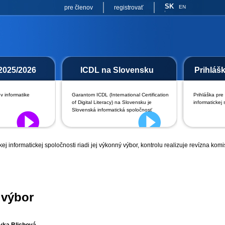
SK
pre členov
registrovať
EN
2025/2026
ICDL na Slovensku
Prihláš
v informatike
Garantom ICDL (International Certification
Prihláška pre
of Digital Literacy) na Slovensku je
informatickej 
Slovenská informatická spoločnosť
j informatickej spoločnosti riadi jej výkonný výbor, kontrolu realizuje revízna ko
 výbor