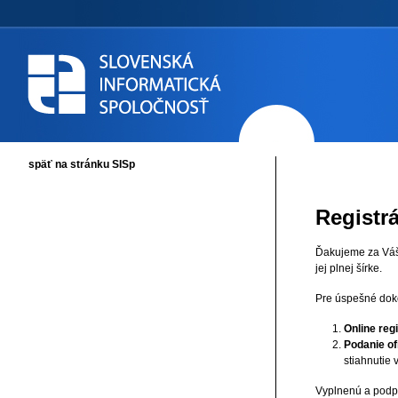
späť na stránku SISp
Registr
Ďakujeme za Váš
jej plnej šírke.
Pre úspešné doko
Online regi
Podanie ofi
stiahnutie 
Vyplnenú a podpí