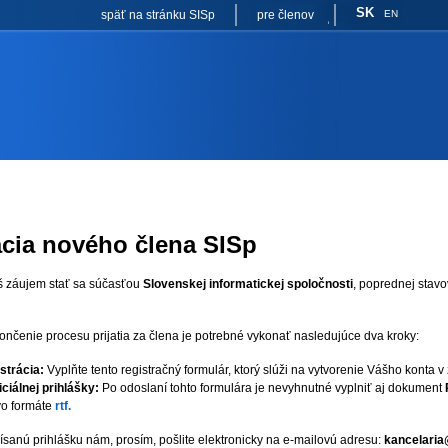
SK
späť na stránku SISp
pre členov
EN
ácia nového člena SISp
 záujem stať sa súčasťou
Slovenskej informatickej spoločnosti
, poprednej stavo
nčenie procesu prijatia za člena je potrebné vykonať nasledujúce dva kroky:
strácia:
Vyplňte tento registračný formulár, ktorý slúži na vytvorenie Vášho konta v
ciálnej prihlášky:
Po odoslaní tohto formulára je nevyhnutné vyplniť aj dokument
vo formáte
rtf.
sanú prihlášku nám, prosím, pošlite elektronicky na e-mailovú adresu:
kancelaria