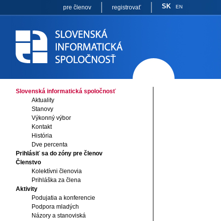
SK
pre členov
registrovať
EN
Slovenská informatická spoločnosť
Aktuality
Stanovy
Výkonný výbor
Kontakt
História
Dve percenta
Prihlásiť sa do zóny pre členov
Členstvo
Kolektívni členovia
Prihláška za člena
Aktivity
Podujatia a konferencie
Podpora mladých
Názory a stanoviská