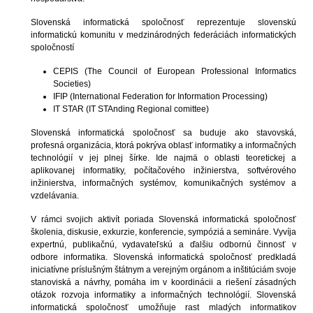
Slovenská informatická spoločnosť reprezentuje slovenskú
informatickú komunitu v medzinárodných federáciách informatických
spoločností
CEPIS (The Council of European Professional Informatics
Societies)
IFIP (International Federation for Information Processing)
IT STAR (IT STAnding Regional comittee)
Slovenská informatická spoločnosť sa buduje ako stavovská,
profesná organizácia, ktorá pokrýva oblasť informatiky a informačných
technológií v jej plnej šírke. Ide najmä o oblasti teoretickej a
aplikovanej informatiky, počítačového inžinierstva, softvérového
inžinierstva, informačných systémov, komunikačných systémov a
vzdelávania.
V rámci svojich aktivít poriada Slovenská informatická spoločnosť
školenia, diskusie, exkurzie, konferencie, sympóziá a semináre. Vyvíja
expertnú, publikačnú, vydavateľskú a ďalšiu odbornú činnosť v
odbore informatika. Slovenská informatická spoločnosť predkladá
iniciatívne príslušným štátnym a verejným orgánom a inštitúciám svoje
stanoviská a návrhy, pomáha im v koordinácii a riešení zásadných
otázok rozvoja informatiky a informačných technológií. Slovenská
informatická spoločnosť umožňuje rast mladých informatikov