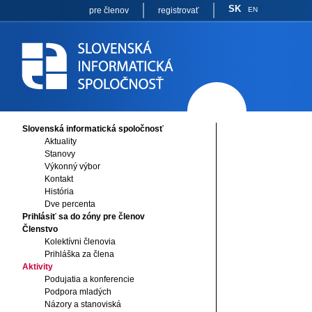
SK
pre členov
registrovať
EN
Slovenská informatická spoločnosť
Aktuality
Stanovy
Výkonný výbor
Kontakt
História
Dve percenta
Prihlásiť sa do zóny pre členov
Členstvo
Kolektívni členovia
Prihláška za člena
Aktivity
Podujatia a konferencie
Podpora mladých
Názory a stanoviská