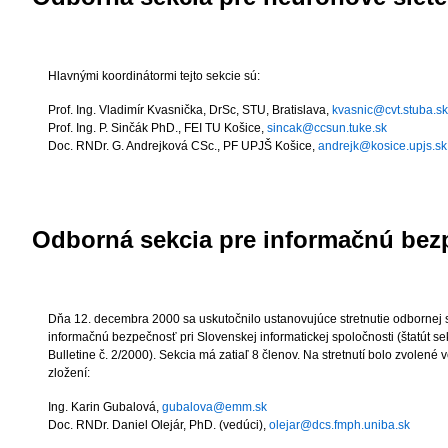
Hlavnými koordinátormi tejto sekcie sú:
Prof. Ing. Vladimír Kvasnička, DrSc
, STU, Bratislava,
kvasnic@cvt.stuba.sk
Prof. Ing. P. Sinčák PhD.
, FEI TU Košice,
sincak@ccsun.tuke.sk
Doc. RNDr. G. Andrejková CSc.
, PF UPJŠ Košice,
andrejk@kosice.upjs.sk
Odborná sekcia pre informačnú be
Dňa 12. decembra 2000 sa uskutočnilo ustanovujúce stretnutie odbornej 
informačnú bezpečnosť pri Slovenskej informatickej spoločnosti (štatút se
Bulletine č. 2/2000). Sekcia má zatiaľ 8 členov. Na stretnutí bolo zvolené 
zložení:
Ing. Karin Gubalová,
gubalova@emm.sk
Doc. RNDr. Daniel Olejár
, PhD. (vedúci),
olejar@dcs.fmph.uniba.sk