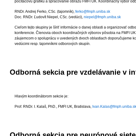
počítačovú grafiku a spracovanie obrazu FMFI UK. Koordinačný výbor odbo
RNDr. Andrej Ferko, CSc.
(tajomník),
ferko@fmph.uniba.sk
Doc. RNDr. Ľudovít Niepel, CSc.
(vedúci),
niepel@fmph.uniba.sk
Cieľom tejto skupiny je šíriť informácie o danej oblasti a organizovať od
konferencie. Členovia oboch koordinačných výborov pôsobia na FMFI UK 
záujemcom o spoluprácu v uvedených dvoch oblastiach doporučujeme ko
vedúcimi resp. tajomníkmi odborových skupín.
Odborná sekcia pre vzdelávanie v in
Hlavým koordinátorom sekcie je:
Prof. RNDr. I. Kalaš, PhD.
, FMFI UK, Bratislava,
Ivan.Kalas@fmph.uniba.s
Odborná sekcia pre neurónové siete