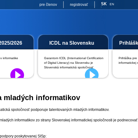
SK
pre členov
registrovať
EN
2025/2026
ICDL na Slovensku
Prihláš
v informatike
Garantom ICDL (International Certification
Prihláška pre
of Digital Literacy) na Slovensku je
informatickej 
Slovenská informatická spoločnosť
 mladých informatikov
atická spoločnosť podporuje talentovaných mladých informatikov.
ladých informatikov zo strany Slovenskej informatickej spoločnosti je podnecova
podpory poskytovanej SISp: