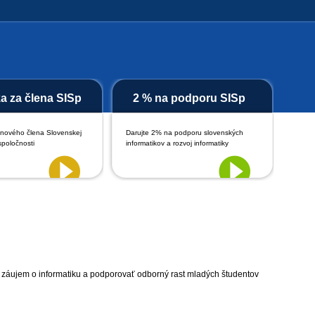
ka za člena SISp
2 % na podporu SISp
 nového člena Slovenskej
Darujte 2% na podporu slovenských
spoločnosti
informatikov a rozvoj informatiky
ť záujem o informatiku a podporovať odborný rast mladých študentov