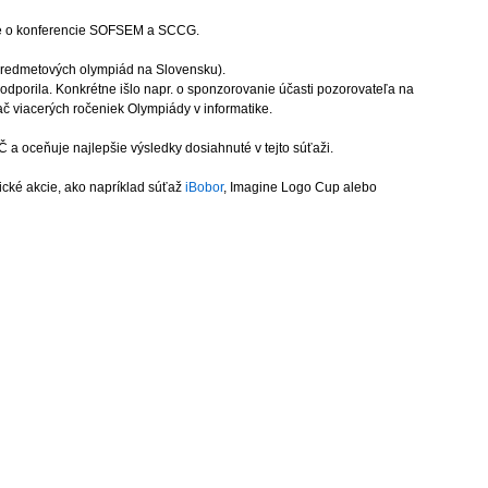
ide o konferencie SOFSEM a SCCG.
predmetových olympiád na Slovensku).
dporila. Konkrétne išlo napr. o sponzorovanie účasti pozorovateľa na
ač viacerých ročeniek Olympiády v informatike.
a oceňuje najlepšie výsledky dosiahnuté v tejto súťaži.
ické akcie, ako napríklad súťaž
iBobor
, Imagine Logo Cup alebo