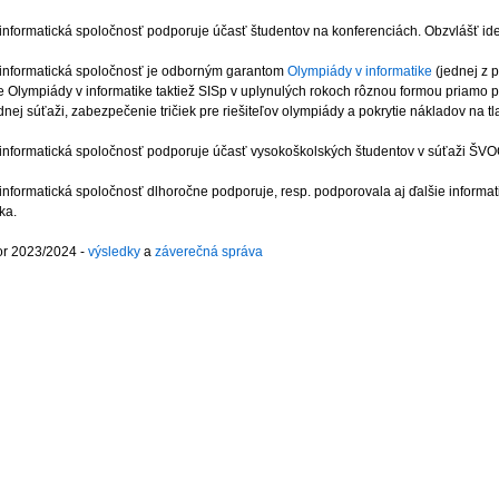
informatická spoločnosť podporuje účasť študentov na konferenciách. Obzvlášť 
informatická spoločnosť je odborným garantom
Olympiády v informatike
(jednej z 
 Olympiády v informatike taktiež SISp v uplynulých rokoch rôznou formou priamo po
ej súťaži, zabezpečenie tričiek pre riešiteľov olympiády a pokrytie nákladov na tl
informatická spoločnosť podporuje účasť vysokoškolských študentov v súťaži ŠVOČ 
informatická spoločnosť dlhoročne podporuje, resp. podporovala aj ďalšie informat
ka.
or 2023/2024 -
výsledky
a
záverečná správa