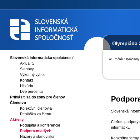
Olympiáda 
Slovenská informatická spoločnosť
41. ročník Olympiády 
Aktuality
Stanovy
Výkonný výbor
Kontakt
História
Dve percenta
Podpora
Prihlásiť sa do zóny pre členov
Členstvo
Kolektívni členovia
Slovenská inform
Prihláška za člena
Aktivity
Cieľom podpory m
Podujatia a konferencie
informatiky.
Podpora mladých
Názory a stanoviská
Konkrétne formy 