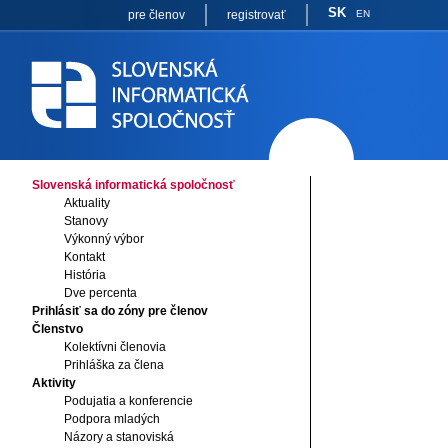
SK
pre členov
registrovať
EN
Slovenská informatická spoločnosť
Aktuality
Stanovy
Výkonný výbor
Kontakt
História
Dve percenta
Prihlásiť sa do zóny pre členov
Členstvo
Kolektívni členovia
Prihláška za člena
Aktivity
Podujatia a konferencie
Podpora mladých
Názory a stanoviská