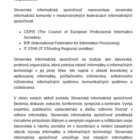
Slovenská informatická spoločnosť reprezentuje slovenskú
informatickú komunitu v medzinárodných federáciách informatických
spoločností
CEPIS (The Council of European Professional Informatics
Societies)
IFIP (International Federation for Information Processing)
IT STAR (IT STAnding Regional comittee)
Slovenská informatická spoločnosť sa buduje ako stavovská,
profesná organizácia, ktorá pokrýva oblasť informatiky a informačných
technológií v jej plnej šírke. Ide najmä o oblasti teoretickej a
aplikovanej informatiky, počítačového inžinierstva, softvérového
inžinierstva, informačných systémov, komunikačných systémov a
vzdelávania.
V rámci svojich aktivít poriada Slovenská informatická spoločnosť
školenia, diskusie, exkurzie, konferencie, sympóziá a semináre. Vyvíja
expertnú, publikačnú, vydavateľskú a ďalšiu odbornú činnosť v
odbore informatika. Slovenská informatická spoločnosť predkladá
iniciatívne príslušným štátnym a verejným orgánom a inštitúciám svoje
stanoviská a návrhy, pomáha im v koordinácii a riešení zásadných
otázok rozvoja informatiky a informačných technológií. Slovenská
informatická spoločnosť umožňuje rast mladých informatikov