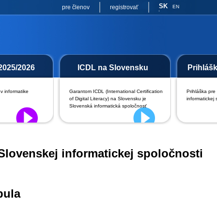
SK
pre členov
registrovať
EN
2025/2026
ICDL na Slovensku
Prihláš
v informatike
Garantom ICDL (International Certification
Prihláška pre
of Digital Literacy) na Slovensku je
informatickej 
Slovenská informatická spoločnosť
Slovenskej informatickej spoločnosti
bula