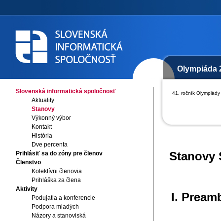
Olympiáda 
Slovenská informatická spoločnosť
41. ročník Olympiády 
Aktuality
Stanovy
Výkonný výbor
Kontakt
História
Dve percenta
Stanovy 
Prihlásiť sa do zóny pre členov
Členstvo
Kolektívni členovia
Prihláška za člena
Aktivity
I. Pream
Podujatia a konferencie
Podpora mladých
Názory a stanoviská