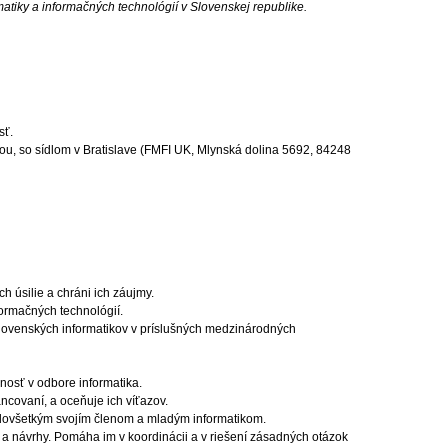
atiky a informačných technológií v Slovenskej republike.
sť.
u, so sídlom v Bratislave (FMFI UK, Mlynská dolina 5692, 84248
ch úsilie a chráni ich záujmy.
formačných technológií.
lovenských informatikov v príslušných medzinárodných
nosť v odbore informatika.
ncovaní, a oceňuje ich víťazov.
redovšetkým svojím členom a mladým informatikom.
 a návrhy. Pomáha im v koordinácii a v riešení zásadných otázok