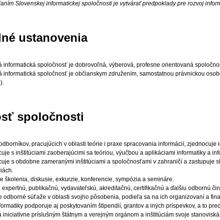
ním Slovenskej informatickej spoločnosti je vytvárať predpoklady pre rozvoj inform
adné ustanovenia
 informatická spoločnosť je dobrovoľná, výberová, profesne orientovaná spoločno
 informatická spoločnosť je občianskym združením, samostatnou právnickou osobo
).
nosť spoločnosti
dborníkov, pracujúcich v oblasti teórie i praxe spracovania informácií, zjednocuje i
uje s inštitúciami zaoberajúcimi sa teóriou, výučbou a aplikáciami informatiky a in
uje s obdobne zameranými inštitúciami a spoločnosťami v zahraničí a zastupuje s
iách.
e školenia, diskusie, exkurzie, konferencie, sympózia a semináre.
expertnú, publikačnú, vydavateľskú, akreditačnú, certifikačnú a ďalšiu odbornú čin
 odborné súťaže v oblasti svojho pôsobenia, podieľa sa na ich organizovaní a fina
formatiky podporuje aj poskytovaním štipendií, grantov a iných príspevkov, a to p
 iniciatívne príslušným štátnym a verejným orgánom a inštitúciám svoje stanoviská