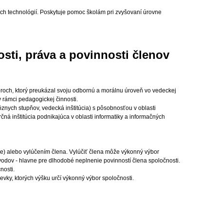
ých technológií. Poskytuje pomoc školám pri zvyšovaní úrovne
osti, práva a povinnosti členov
oroch, ktorý preukázal svoju odbornú a morálnu úroveň vo vedeckej
v rámci pedagogickej činnosti.
rôznych stupňov, vedecká inštitúcia) s pôsobnosťou v oblasti
ná inštitúcia podnikajúca v oblasti informatiky a informačných
cie) alebo vylúčením člena. Vylúčiť člena môže výkonný výbor
ôvodov - hlavne pre dlhodobé neplnenie povinností člena spoločnosti.
nosti.
pevky, ktorých výšku určí výkonný výbor spoločnosti.