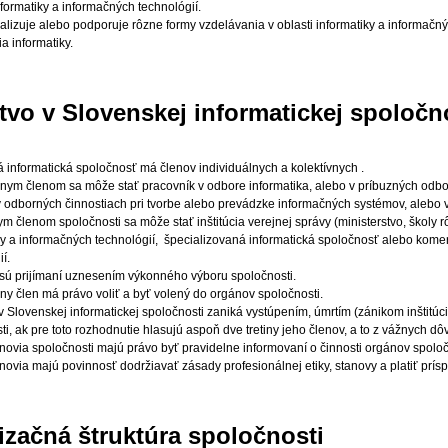
nformatiky a informačných technológií.
alizuje alebo podporuje rôzne formy vzdelávania v oblasti informatiky a informačn
a informatiky.
stvo v Slovenskej informatickej spoločn
 informatická spoločnosť má členov individuálnych a kolektívnych .
lnym členom sa môže stať pracovník v odbore informatika, alebo v príbuzných odb
 v odborných činnostiach pri tvorbe alebo prevádzke informačných systémov, alebo 
ym členom spoločnosti sa môže stať inštitúcia verejnej správy (ministerstvo, školy 
ky a informačných technológií, špecializovaná informatická spoločnosť alebo komerč
í.
sú prijímaní uznesením výkonného výboru spoločnosti.
lny člen má právo voliť a byť volený do orgánov spoločnosti.
v Slovenskej informatickej spoločnosti zaniká vystúpením, úmrtím (zánikom inštitú
ti, ak pre toto rozhodnutie hlasujú aspoň dve tretiny jeho členov, a to z vážnych d
enovia spoločnosti majú právo byť pravidelne informovaní o činnosti orgánov spoloč
enovia majú povinnosť dodržiavať zásady profesionálnej etiky, stanovy a platiť prís
izačná štruktúra spoločnosti