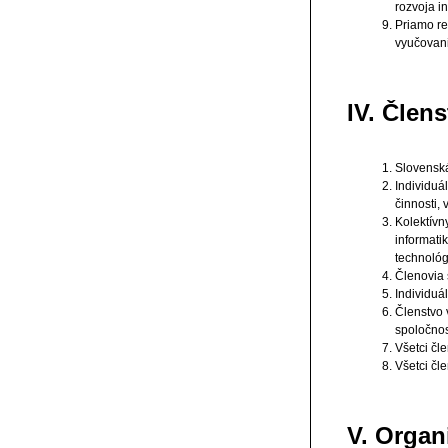
rozvoja i
Priamo re
vyučovani
IV. Člen
Slovenská
Individuá
činnosti,
Kolektívn
informati
technológi
Členovia 
Individuá
Členstvo 
spoločnos
Všetci čl
Všetci čl
V. Organ