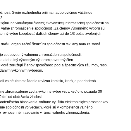
čnosti. Svoje rozhodnutia prijíma nadpolovičnou väčšinou
2.
kými individuálnymi členmi) Slovenskej informatickej spoločnosti na
e valné zhromaždenie spoločnosti. Za členov výkonného výboru sú
konný výbor kooptovať ďalších členov, až do 1/3 počtu zvolených
ďalšiu organizačnú štruktúru spoločnosti tak, aby bola zaistená
ť je zodpovedný valnému zhromaždeniu spoločnosti.
da alebo iný výkonným výborom poverený člen.
toré združujú členov spoločnosti podľa špecifických záujmov, resp.
vydaným výkonným výborom.
volí valné zhromaždenie revíznu komisiu, ktorá je podriadená
lné zhromaždenie zvolá výkonný výbor vždy, keď o to požiada 30
 dní od obdržania žiadosti.
ndenčného hlasovania, vrátane využitia elektronických prostriedkov.
e spoločnosti vo veciach, ktoré sú v kompetencii valného
je rovnocenné hlasovaniu v rámci valného zhromaždenia.