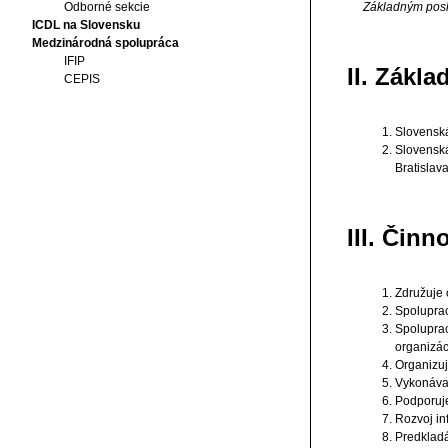
Odborné sekcie
Základným posla
ICDL na Slovensku
Medzinárodná spolupráca
IFIP
II. Zákl
CEPIS
Slovenská
Slovenská
Bratislava
III. Čin
Združuje o
Spoluprac
Spoluprac
organizác
Organizuj
Vykonáva 
Podporuje
Rozvoj in
Predkladá