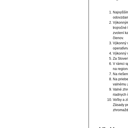
Najvyšším
odovzdaný
Výkonným 
trojročné
zvolení k
členov.
Výkonný v
operatívn
Výkonný v
Za Sloven
V rámci s
na regio
Na rieše
Na priebe
valnému 
Valné zhr
riadnych 
Voľby a z
Zásady pr
zhromažde