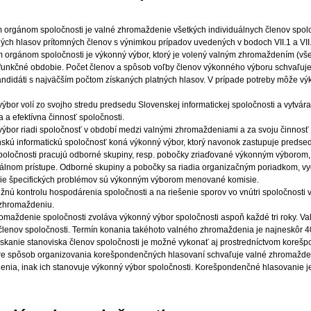
 orgánom spoločnosti je valné zhromaždenie všetkých individuálnych členov spolo
ch hlasov prítomných členov s výnimkou prípadov uvedených v bodoch VII.1 a VII.
orgánom spoločnosti je výkonný výbor, ktorý je volený valným zhromaždením (všet
 funkčné obdobie. Počet členov a spôsob voľby členov výkonného výboru schvaľuj
andidáti s najväčším počtom získaných platných hlasov. V prípade potreby môže vý
ýbor volí zo svojho stredu predsedu Slovenskej informatickej spoločnosti a vytvára 
a a efektívna činnosť spoločnosti.
ýbor riadi spoločnosť v období medzi valnými zhromaždeniami a za svoju činnos
skú informatickú spoločnosť koná výkonný výbor, ktorý navonok zastupuje predse
poločnosti pracujú odborné skupiny, resp. pobočky zriaďované výkonným výborom, k
nálnom prístupe. Odborné skupiny a pobočky sa riadia organizačným poriadkom, 
nie špecifických problémov sú výkonným výborom menované komisie.
žnú kontrolu hospodárenia spoločnosti a na riešenie sporov vo vnútri spoločnosti 
zhromaždeniu.
omaždenie spoločnosti zvoláva výkonný výbor spoločnosti aspoň každé tri roky. Va
členov spoločnosti. Termín konania takéhoto valného zhromaždenia je najneskôr 40
ískanie stanoviska členov spoločnosti je možné vykonať aj prostredníctvom korešpo
e spôsob organizovania korešpondenčných hlasovaní schvaľuje valné zhromaždeni
nia, inak ich stanovuje výkonný výbor spoločnosti. Korešpondenčné hlasovanie 