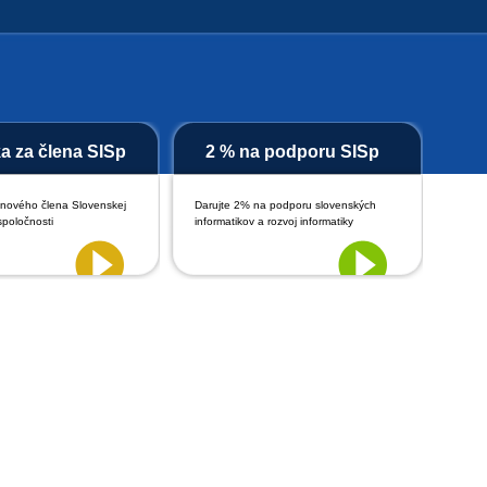
ka za člena SISp
2 % na podporu SISp
 nového člena Slovenskej
Darujte 2% na podporu slovenských
spoločnosti
informatikov a rozvoj informatiky