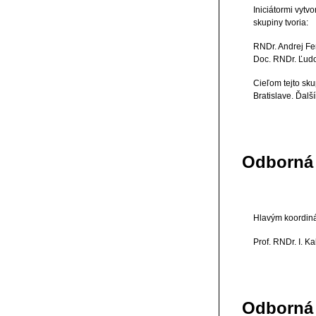
Iniciátormi vytv
skupiny tvoria:
RNDr. Andrej Fe
Doc. RNDr. Ľudo
Cieľom tejto sk
Bratislave. Ďal
Odborná 
Hlavým koordiná
Prof. RNDr. I. K
Odborná 