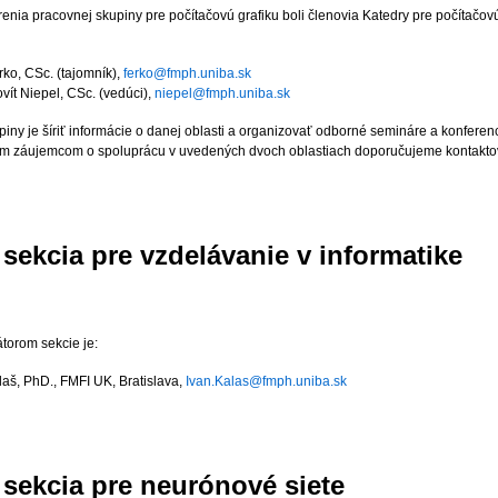
orenia pracovnej skupiny pre počítačovú grafiku boli členovia Katedry pre počítač
rko, CSc.
(tajomník),
ferko@fmph.uniba.sk
vít Niepel, CSc.
(vedúci),
niepel@fmph.uniba.sk
upiny je šíriť informácie o danej oblasti a organizovať odborné semináre a konfer
ším záujemcom o spoluprácu v uvedených dvoch oblastiach doporučujeme kontaktov
sekcia pre vzdelávanie v informatike
torom sekcie je:
alaš, PhD.
, FMFI UK, Bratislava,
Ivan.Kalas@fmph.uniba.sk
sekcia pre neurónové siete