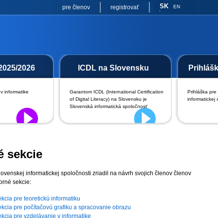
SK
pre členov
registrovať
EN
2025/2026
ICDL na Slovensku
Prihláš
v informatike
Garantom ICDL (International Certification
Prihláška pre
of Digital Literacy) na Slovensku je
informatickej 
Slovenská informatická spoločnosť
 sekcie
venskej informatickej spoločnosti zriadil na návrh svojich členov členov
orné sekcie:
cia pre teoretickú informatiku
kcia pre počítačovú grafiku a spracovanie obrazu
kcia pre vzdelávanie v informatike