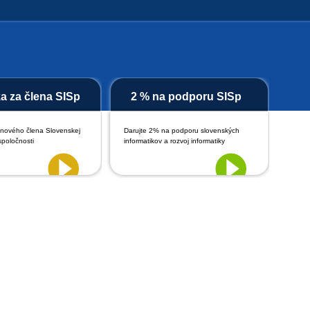
ka za člena SISp
2 % na podporu SISp
 nového člena Slovenskej
Darujte 2% na podporu slovenských
spoločnosti
informatikov a rozvoj informatiky