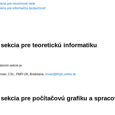
kcia pre neurónové siete
kcia pre informačnú bezpečnosť
sekcia pre teoretickú informatiku
torom sekcie je:
Rovan, CSc.
, FMFI UK, Bratislava,
rovan@fmph.uniba.sk
sekcia pre počítačovú grafiku a spraco