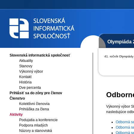
Olympiáda 
Slovenská informatická spoločnosť
41. ročník Olympiády 
Aktuality
Stanovy
Výkonný výbor
Kontakt
História
Dve percenta
Odborné
Prihlásiť sa do zóny pre členov
Členstvo
Kolektívni členovia
Výkonný výbor Slo
Prihláška za člena
nasledujúce odb
Aktivity
Podujatia a konferencie
Odborná sek
Podpora mladých
Odborná se
Názory a stanoviská
Odborná se