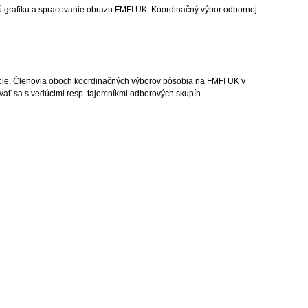
ovú grafiku a spracovanie obrazu FMFI UK. Koordinačný výbor odbornej
encie. Členovia oboch koordinačných výborov pôsobia na FMFI UK v
ať sa s vedúcimi resp. tajomníkmi odborových skupín.