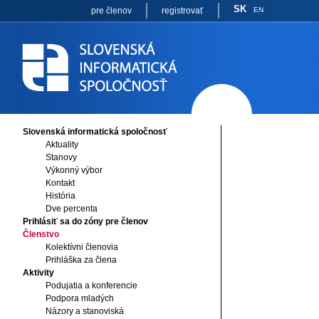
SK
pre členov
registrovať
EN
Slovenská informatická spoločnosť
Aktuality
Stanovy
Výkonný výbor
Kontakt
História
Dve percenta
Prihlásiť sa do zóny pre členov
Členstvo
Kolektívni členovia
Prihláška za člena
Aktivity
Podujatia a konferencie
Podpora mladých
Názory a stanoviská