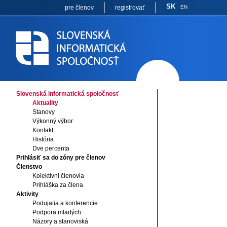
SK
pre členov
registrovať
EN
Slovenská informatická spoločnosť
Aktuality
Stanovy
Výkonný výbor
Kontakt
História
Dve percenta
Prihlásiť sa do zóny pre členov
Členstvo
Kolektívni členovia
Prihláška za člena
Aktivity
Podujatia a konferencie
Podpora mladých
Názory a stanoviská