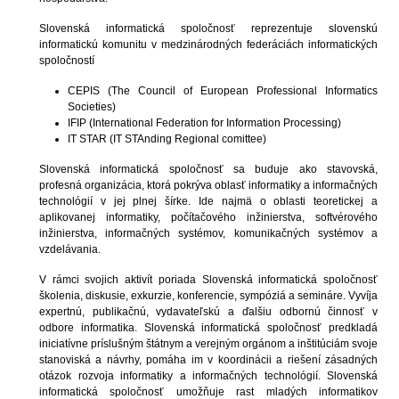
Slovenská informatická spoločnosť reprezentuje slovenskú
informatickú komunitu v medzinárodných federáciách informatických
spoločností
CEPIS (The Council of European Professional Informatics
Societies)
IFIP (International Federation for Information Processing)
IT STAR (IT STAnding Regional comittee)
Slovenská informatická spoločnosť sa buduje ako stavovská,
profesná organizácia, ktorá pokrýva oblasť informatiky a informačných
technológií v jej plnej šírke. Ide najmä o oblasti teoretickej a
aplikovanej informatiky, počítačového inžinierstva, softvérového
inžinierstva, informačných systémov, komunikačných systémov a
vzdelávania.
V rámci svojich aktivít poriada Slovenská informatická spoločnosť
školenia, diskusie, exkurzie, konferencie, sympóziá a semináre. Vyvíja
expertnú, publikačnú, vydavateľskú a ďalšiu odbornú činnosť v
odbore informatika. Slovenská informatická spoločnosť predkladá
iniciatívne príslušným štátnym a verejným orgánom a inštitúciám svoje
stanoviská a návrhy, pomáha im v koordinácii a riešení zásadných
otázok rozvoja informatiky a informačných technológií. Slovenská
informatická spoločnosť umožňuje rast mladých informatikov