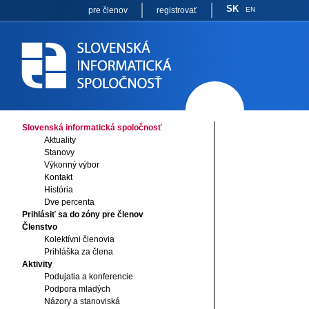
SK
pre členov
registrovať
EN
Slovenská informatická spoločnosť
Aktuality
Stanovy
Výkonný výbor
Kontakt
História
Dve percenta
Prihlásiť sa do zóny pre členov
Členstvo
Kolektívni členovia
Prihláška za člena
Aktivity
Podujatia a konferencie
Podpora mladých
Názory a stanoviská