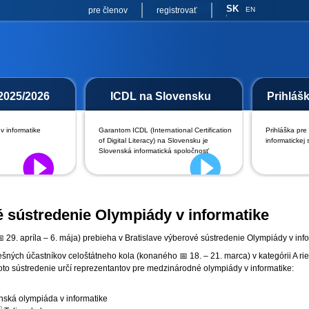
SK
pre členov
registrovať
EN
2025/2026
ICDL na Slovensku
Prihláš
v informatike
Garantom ICDL (International Certification
Prihláška pre
of Digital Literacy) na Slovensku je
informatickej 
Slovenská informatická spoločnosť
 sústredenie Olympiády v informatike
 29. apríla – 6. mája) prebieha v Bratislave výberové sústredenie Olympiády v info
šných účastníkov celoštátneho kola (konaného 📅 18. – 21. marca) v kategórii A r
oto sústredenie určí reprezentantov pre medzinárodné olympiády v informatike:
ská olympiáda v informatike