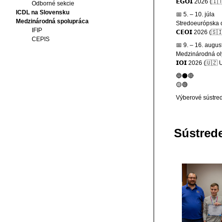
𝗘𝗚𝗢𝗜 2026 (🇮
Odborné sekcie
ICDL na Slovensku
📅 5. – 10. júla
Medzinárodná spolupráca
Stredoeurópska o
IFIP
𝗖𝗘𝗢𝗜 2026 (🇸
CEPIS
📅 9. – 16. augus
Medzinárodná ol
𝗜𝗢𝗜 2026 (🇺🇿
🔵⚫🔴
🟡🟢
Výberové sústre
Sústred