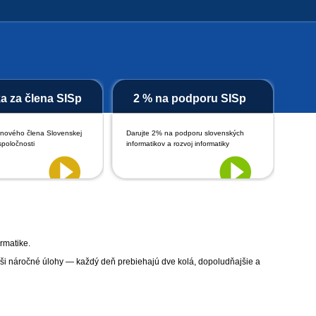
ka za člena SISp
2 % na podporu SISp
 nového člena Slovenskej
Darujte 2% na podporu slovenských
spoločnosti
informatikov a rozvoj informatiky
rmatike.
ieši náročné úlohy — každý deň prebiehajú dve kolá, dopoludňajšie a