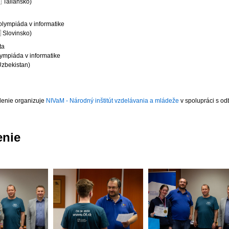
 Taliansko)
lympiáda v informatike
 Slovinsko)
ta
ympiáda v informatike
 Uzbekistan)
denie organizuje
NIVaM - Národný inštitút vzdelávania a mládeže
v spolupráci s o
enie