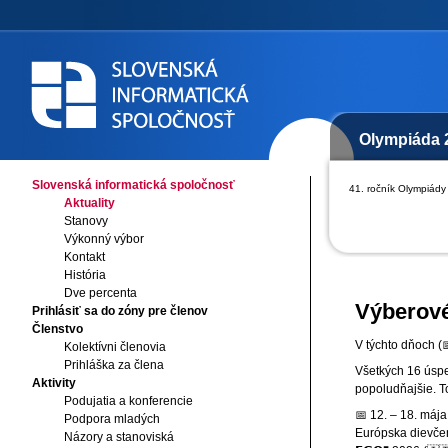
Olympiáda 
Slovenská informatická spoločnosť
41. ročník Olympiády 
Aktuality
Stanovy
Výkonný výbor
Kontakt
História
Dve percenta
Výberové
Prihlásiť sa do zóny pre členov
Členstvo
V týchto dňoch (
Kolektívni členovia
Prihláška za člena
Všetkých 16 úspe
Aktivity
popoludňajšie. T
Podujatia a konferencie
📅 12. – 18. mája
Podpora mladých
Európska dievčen
Názory a stanoviská