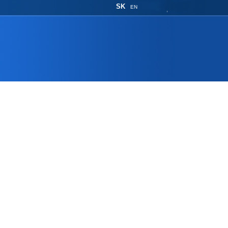
SK
EN